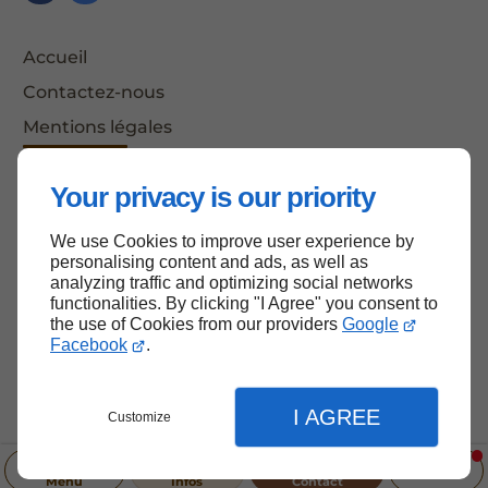
Accueil
Contactez-nous
Mentions légales
Plan du site
Your privacy is our priority
We use Cookies to improve user experience by
Haut de page
personalising content and ads, as well as
analyzing traffic and optimizing social networks
functionalities. By clicking "I Agree" you consent to
the use of Cookies from our providers
Google
Facebook
.
I AGREE
Customize
Menu
Infos
Contact