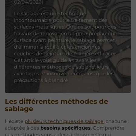
02/04/2026)
Le sablage est une technique
incontournable pour le traitement des
surfaces métalliques. Que ce soit pour des
travaux de rénovation ou pour préparer une
surface avant peinture, le sablage permet
d'éliminer la rouille et les anciennes
couches de peinture de manière efficace.
Cet article vous guide à travers les
différentes méthodes de sablage, leurs
avantages et inconvénients, ainsi que les
précautions à prendre
Les différentes méthodes de
sablage
Il existe
plusieurs techniques de sablage
, chacune
adaptée à des
besoins spécifiques
. Comprendre
ces méthodes vous aidera à choisir celle qui