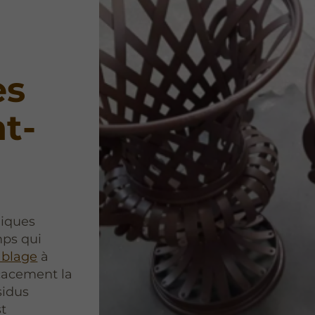
es
t-
liques
mps qui
ablage
à
cacement la
sidus
st