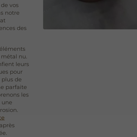
 de vos
s notre
tat
ences des
s éléments
u métal nu.
fient leurs
ques pour
 plus de
he parfaite
renons les
t une
rosion.
ce
 après
ée.