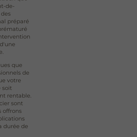
nt-de-
 des
mal préparé
 prématuré
ntervention
 d'une
e.
ques que
sionnels de
ue votre
 soit
nt rentable.
cier sont
 offrons
plications
la durée de