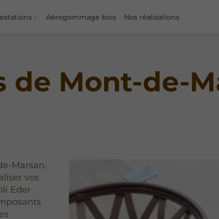
estations
Aérogommage bois
Nos réalisations
s de Mont-de-M
-de-Marsan,
aliser vos
oli Eder
 composants
les