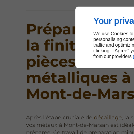
Your priva
Préparation a
We use Cookies to
la finition de 
personalising conte
traffic and optimizi
clicking "I Agree" 
pièces
from our providers
métalliques à
Mont-de-Mar
Après l'étape cruciale de
décaillage
, la
vos métaux à Mont-de-Marsan est idéa
préparée. Ce travail de préparation min