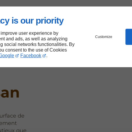
cy is our priority
vant
 improve user experience by
Customize
vos
nt and ads, as well as analyzing
ng social networks functionalities. By
you consent to the use of Cookies
Google
Facebook
.
san
 surface de
lement
utieux que