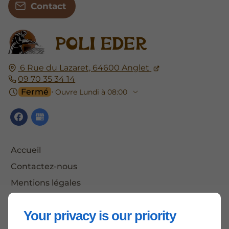
Contact
6 Rue du Lazaret,
64600
Anglet
09 70 35 34 14
Fermé
⋅ Ouvre Lundi à 08:00
Accueil
Contactez-nous
Mentions légales
Plan du site
Your privacy is our priority